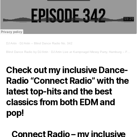
DJ Artin
·
DJ Artin – Blind Dance Radio No. 342
Blind Dance Radio by DJ Artin
·
DJ Artin Live at Kampnagel Messy Party, Hamburg – Full Set
Check out my inclusive Dance-
Radio “Connect Radio” with the
latest top-hits and the best
classics from both EDM and
pop!
Connect Radio – my inclusive