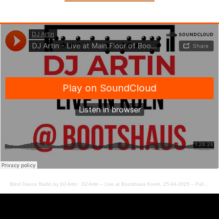
Blind Dance Radio by DJ Artin
·
DJ Artin – Live at Bootshaus Koeln, 25-04-2025 – Full Set