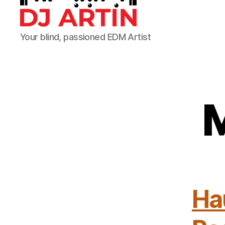
DJ
Your blind, passioned EDM Artist
Artin
M
Ha