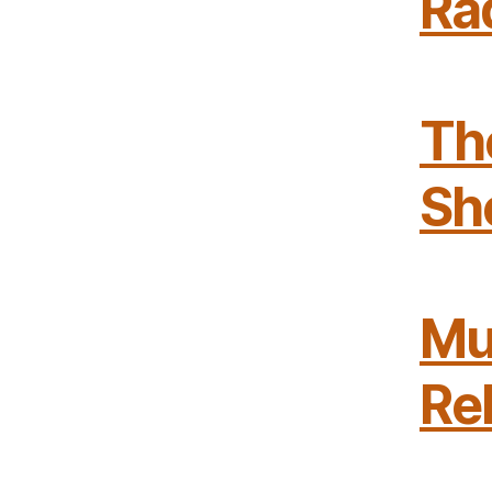
Ra
The
Sh
Mu
Re