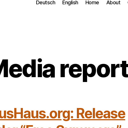
Deutsch
English
Home
About
edia repor
usHaus.org: Release