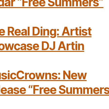
dar “Free Summers”
 Real Ding: Artist
owcase DJ Artin
sicCrowns: New
lease “Free Summers